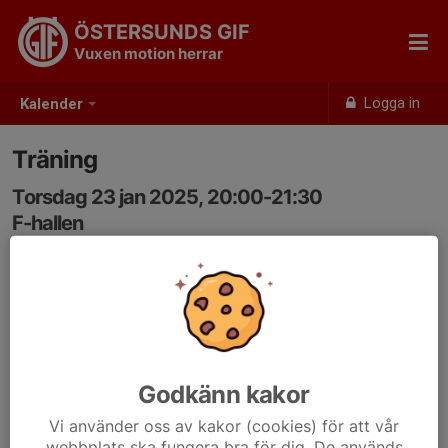
ÖSTERSUNDS GIF
Vuxen motion herrar
Logga in
Kalender
Träning
Torsdag 23 jan 2025, 20:00-21:30
F-hallen
Samling: 20:00
Godkänn kakor
Vi använder oss av kakor (cookies) för att vår
webbplats ska fungera bra för dig. De används