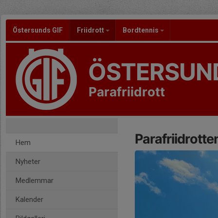
Östersunds GIF
Friidrott
Bordtennis
ÖSTERSUND
Parafriidrott
Parafriidrotten
Hem
Nyheter
Medlemmar
Kalender