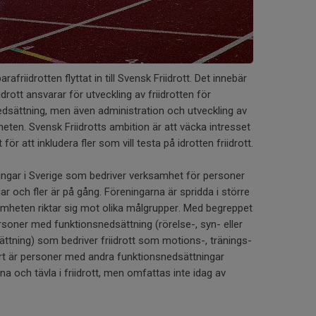
afriidrotten flyttat in till Svensk Friidrott. Det innebär
drott ansvarar för utveckling av friidrotten för
dsättning, men även administration och utveckling av
eten. Svensk Friidrotts ambition är att väcka intresset
för att inkludera fler som vill testa på idrotten friidrott.
ningar i Sverige som bedriver verksamhet för personer
 och fler är på gång. Föreningarna är spridda i större
amheten riktar sig mot olika målgrupper. Med begreppet
ersoner med funktionsnedsättning (rörelse-, syn- eller
sättning) som bedriver friidrott som motions-, tränings-
lart är personer med andra funktionsnedsättningar
na och tävla i friidrott, men omfattas inte idag av