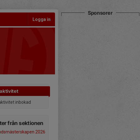
Sponsorer
Logga in
aktivitet
aktivitet inbokad
er från sektionen
andsmästerskapen 2026