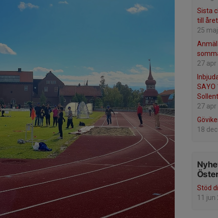
Sista 
till åre
25 maj
Anmäla
sommar
27 apr
Inbjuda
SAYO 1
Sollen
27 apr
Gövike
18 dec
Nyhet
Öste
Stöd d
11 jun