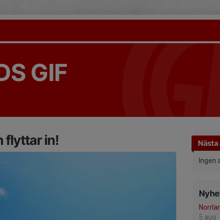
S GIF
 flyttar in!
Nästa 
Ingen 
Nyhet
Norrl
5 aug