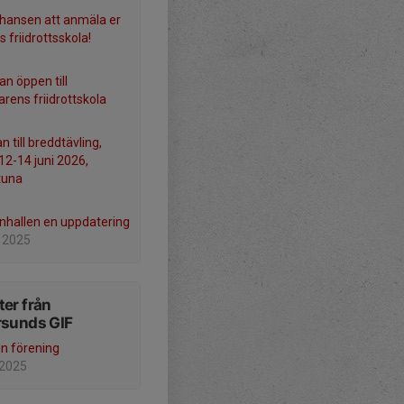
chansen att anmäla er
ts friidrottsskola!
n öppen till
ens friidrottskola
n till breddtävling,
2-14 juni 2026,
tuna
nhallen en uppdatering
 2025
er från
rsunds GIF
in förening
 2025