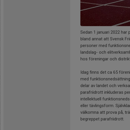
Sedan 1 januari 2022 har par
bland annat att Svensk Frii
personer med funktionsne
landslag- och elitverksamh
hos föreningar och distrikt 
Idag finns det ca 65 före
med funktionsnedsättningar
delar av landet och verks
parafriidrott inkluderas p
intellektuell funktionsned
eller tävlingsform. Självk
välkomna att prova på, trä
begreppet parafriidrott.