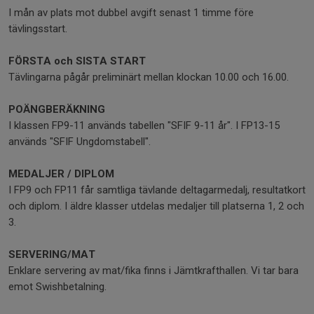
I mån av plats mot dubbel avgift senast 1 timme före
tävlingsstart.
FÖRSTA och SISTA START
Tävlingarna pågår preliminärt mellan klockan 10.00 och 16.00.
POÄNGBERÄKNING
I klassen FP9-11 används tabellen "SFIF 9-11 år". I FP13-15
används "SFIF Ungdomstabell".
MEDALJER / DIPLOM
I FP9 och FP11 får samtliga tävlande deltagarmedalj, resultatkort
och diplom. I äldre klasser utdelas medaljer till platserna 1, 2 och
3.
SERVERING/MAT
Enklare servering av mat/fika finns i Jämtkrafthallen. Vi tar bara
emot Swishbetalning.