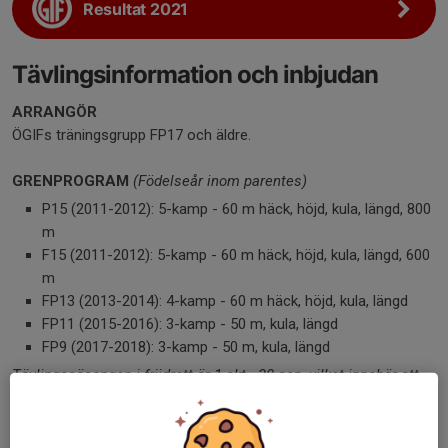
Resultat 2021
Tävlingsinformation och inbjudan
ARRANGÖR
ÖGIFs träningsgrupp FP17 och äldre.
GRENPROGRAM
(Födelseår inom parentes)
P15 (2011-2012): 5-kamp - 60 m häck, höjd, kula, längd, 800
m
F15 (2011-2012): 5-kamp - 60 m häck, höjd, kula, längd, 600
m
FP13 (2013-2014): 4-kamp - 60 m häck, höjd, kula, längd
FP11 (2015-2016): 3-kamp - 50 m, kula, längd
FP9 (2017-2018): 3-kamp - 50 m, kula, längd
Tävlingssäsongen i friidrott är 1 okt - 30 sep, vilket innebär att
åldersklasserna i Julkampen räknas som en 2026-årstävling
trots att den arrangeras under 2025.