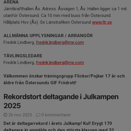
ARENA
Jämtkrafthallen Ås. Adress: Åsvägen 1, Ås. Hallen ligger ca 1 mil
utanför Östersund. Ca 10 min med buss från Östersund.
Hållplats Hov (Ås). Se Länstrafiken Östersund
www.ltr.se
ALLMÄNNA UPPLYSNINGAR / ARRANGÖR
Fredrik Lindberg,
fredrik.lindberg@me.com
TÄVLINGSLEDARE
Fredrik Lindberg,
fredrik.lindberg@me.com
Välkommen önskar träningsgrupp Flickor/Pojkar 17 år och
äldre från Östersunds GIF Friidrott!
Rekordstort deltagande i Julkampen
2025
26 nov 2025
0 kommentarer
Det är deltagarrekord i årets Julkamp! Kul! Drygt 170
deltagare är anmälda och den största klassen med 32