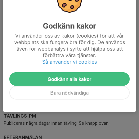
ANMÄLNINGSAVGIFTER
FP15: 200 kr/person
FP13: 200 kr/person
Godkänn kakor
FP11: 150 kr/person
Vi använder oss av kakor (cookies) för att vår
FP9: 150 kr/person
webbplats ska fungera bra för dig. De används
Anmälningsavgiften kommer att faktureras till respektive
även för webbanalys i syfte att hjälpa oss att
förening efter avslutad tävling.
förbättra våra tjänster.
Så använder vi cookies
ANMÄLAN
Se knapp ovan. Begränsat antal platser. Anmälningsavgiften
Godkänn alla kakor
faktureras till respektive klubb.
Bara nödvändiga
TIDSPROGRAM
Publiceras några dagar innan tävling. Se knapp ovan.
TÄVLINGS-PM
Publiceras några dagar innan tävling. Se knapp ovan.
EFTERANMÄLAN