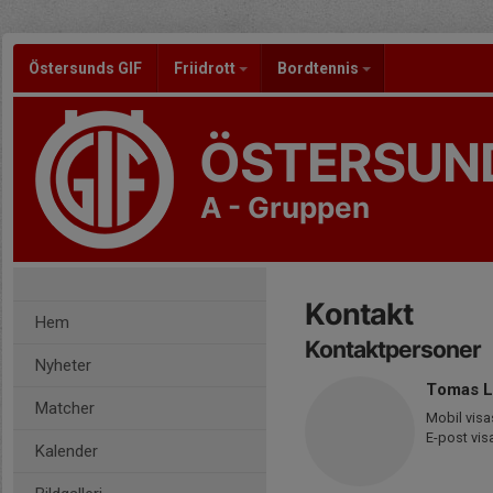
Östersunds GIF
Friidrott
Bordtennis
ÖSTERSUND
A - Gruppen
Kontakt
Hem
Kontaktpersoner
Nyheter
Tomas L
Matcher
Mobil visa
E-post vis
Kalender