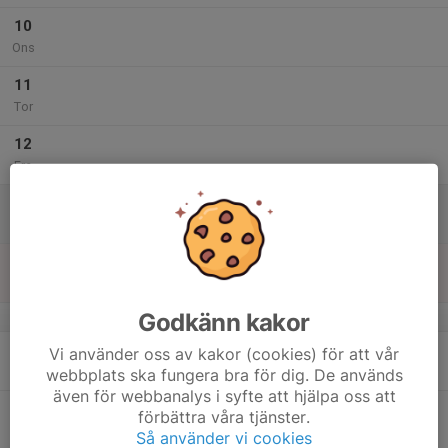
10
Ons
11
Tor
12
Fre
13
Lör
14
Sön
Godkänn kakor
v.29
15
Vi använder oss av kakor (cookies) för att vår
Mån
webbplats ska fungera bra för dig. De används
även för webbanalys i syfte att hjälpa oss att
16
förbättra våra tjänster.
Tis
Så använder vi cookies