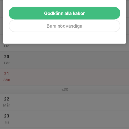
17
Ons
Godkänn alla kakor
18
Bara nödvändiga
Tor
19
Fre
20
Lör
21
Sön
v.30
22
Mån
23
Tis