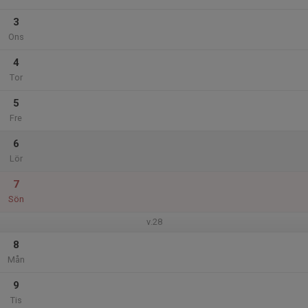
3
Ons
4
Tor
5
Fre
6
Lör
7
Sön
v.28
8
Mån
9
Tis