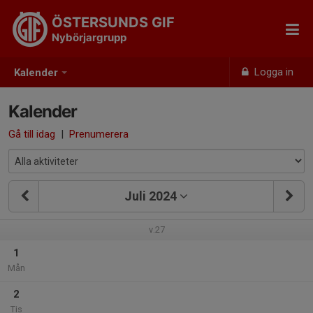
ÖSTERSUNDS GIF
Nybörjargrupp
Logga in
Kalender
Kalender
Gå till idag
|
Prenumerera
Juli 2024
v.27
1
Mån
2
Tis