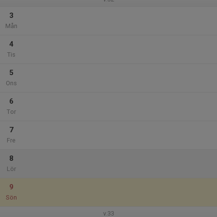
3
Mån
4
Tis
5
Ons
6
Tor
7
Fre
8
Lör
9
Sön
v.33