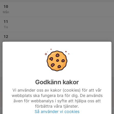
10
Mån
11
Tis
12
Ons
13
Tor
14
Fre
Godkänn kakor
15
Lör
Vi använder oss av kakor (cookies) för att vår
webbplats ska fungera bra för dig. De används
16
även för webbanalys i syfte att hjälpa oss att
Sön
förbättra våra tjänster.
v.34
Så använder vi cookies