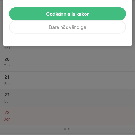
17
Mån
Godkänn alla kakor
18
Bara nödvändiga
Tis
19
Ons
20
Tor
21
Fre
22
Lör
23
Sön
v.35