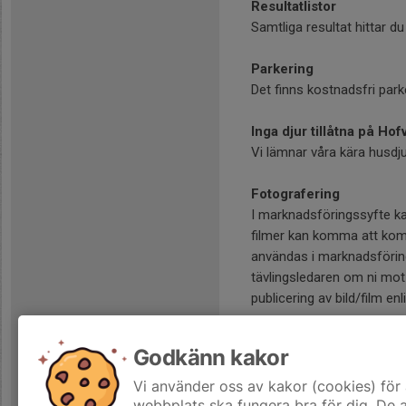
Resultatlistor
Samtliga resultat hittar d
Parkering
Det finns kostnadsfri park
Inga djur tillåtna på Hof
Vi lämnar våra kära husdj
Fotografering
I marknadsföringssyfte ka
filmer kan komma att komm
användas i marknadsföring
tävlingsledaren om ni mot 
publicering av bild/film en
Tävlingsledare
Godkänn kakor
Victoria Herkules,
victori
Vi använder oss av kakor (cookies) för 
Välkommen till Hofvallen!
webbplats ska fungera bra för dig. De