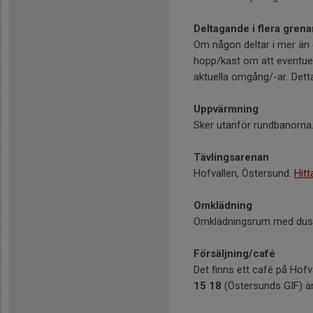
Deltagande i flera grena
Om någon deltar i mer än e
hopp/kast om att eventuellt
aktuella omgång/-ar. Detta
Uppvärmning
Sker utanför rundbanorna.
Tävlingsarenan
Hofvallen, Östersund.
Hitt
Omklädning
Omklädningsrum med dusch
Försäljning/café
Det finns ett café på Hofv
15 18
(Östersunds GIF) är