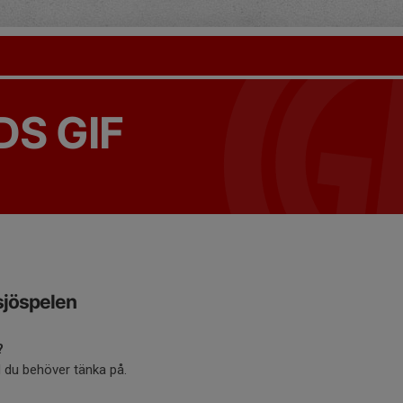
S GIF
sjöspelen
?
du behöver tänka på.