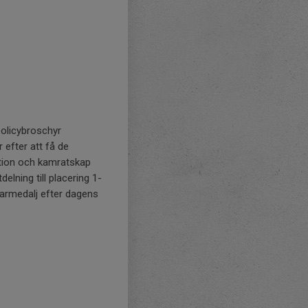
policybroschyr
r efter att få de
ation och kamratskap
delning till placering 1-
agarmedalj efter dagens