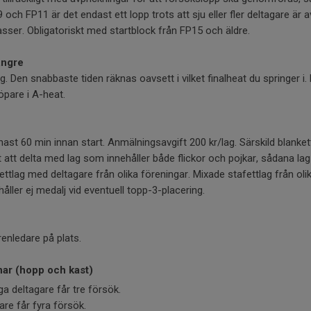
 och FP11 är det endast ett lopp trots att sju eller fler deltagare är a
lasser. Obligatoriskt med startblock från FP15 och äldre.
ängre
ng. Den snabbaste tiden räknas oavsett i vilket finalheat du springer i. 
öpare i A-heat.
st 60 min innan start. Anmälningsavgift 200 kr/lag. Särskild blankett
tet att delta med lag som innehåller både flickor och pojkar, sådana lag
ettlag med deltagare från olika föreningar. Mixade stafettlag från oli
håller ej medalj vid eventuell topp-3-placering.
enledare på plats.
nar (hopp och kast)
a deltagare får tre försök.
are får fyra försök.