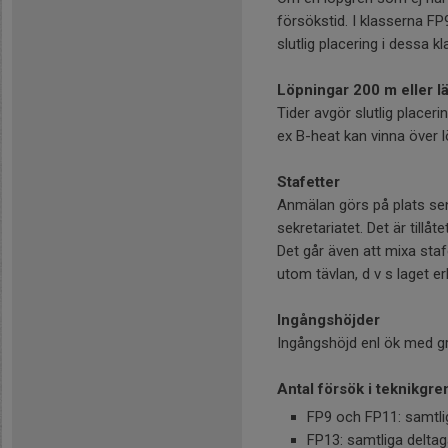
försökstid. I klasserna FP9
slutlig placering i dessa k
Löpningar 200 m eller l
Tider avgör slutlig placeri
ex B-heat kan vinna över l
Stafetter
Anmälan görs på plats sena
sekretariatet. Det är tillå
Det går även att mixa staf
utom tävlan, d v s laget er
Ingångshöjder
Ingångshöjd enl ök med gr
Antal försök i teknikgre
FP9 och FP11: samtlig
FP13: samtliga deltag