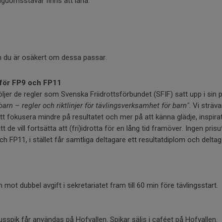
gdomsstavar finns att låna:
 du är osäkert om dessa passar.
r för FP9 och FP11
öljer de regler som Svenska Friidrottsförbundet (SFIF) satt upp i sin 
 barn – regler och riktlinjer för tävlingsverksamhet för barn"
. Vi sträva
tt fokusera mindre på resultatet och mer på att känna glädje, inspir
de vill fortsätta att (fri)idrotta för en lång tid framöver. Ingen prisut
ch FP11, i stället får samtliga deltagare ett resultatdiplom och delt
mot dubbel avgift i sekretariatet fram till 60 min före tävlingsstart.
pik får användas på Hofvallen. Spikar säljs i caféet på Hofvallen.