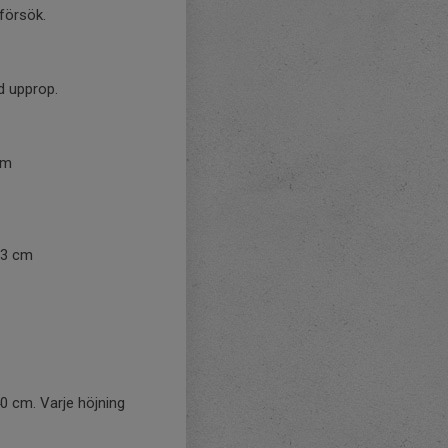
 försök.
d upprop.
 cm
+ 3 cm
0 cm. Varje höjning