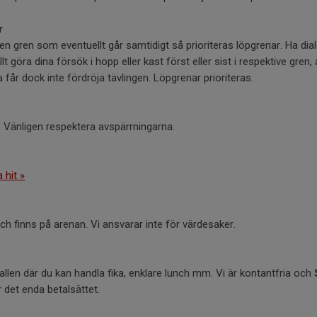
r
n gren som eventuellt går samtidigt så prioriteras löpgrenar. Ha dia
 göra dina försök i hopp eller kast först eller sist i respektive gren, 
 får dock inte fördröja tävlingen. Löpgrenar prioriteras.
 Vänligen respektera avspärrningarna.
a hit »
 finns på arenan. Vi ansvarar inte för värdesaker.
allen där du kan handla fika, enklare lunch mm. Vi är kontantfria och
 det enda betalsättet.