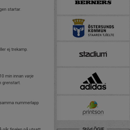
gen startar.
ler ej trekamp.
 10 min innan
varje
 grenstart.
och samma nummerlapp
Stöd ÖGIF
 går finalen på utsatt