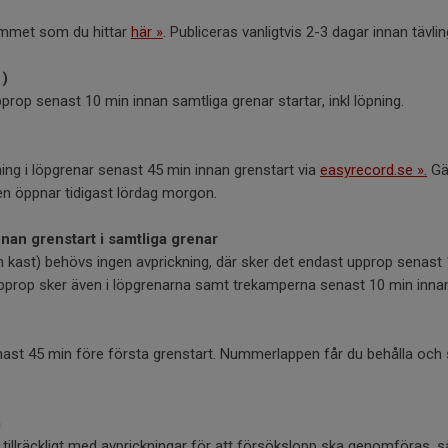
rammet som du hittar
här »
. Publiceras vanligtvis 2-3 dagar innan tävlin
)
prop senast 10 min innan samtliga grenar startar, inkl löpning.
ckning i löpgrenar senast 45 min innan grenstart via
easyrecord.se ».
Gäl
en öppnar tidigast lördag morgon.
nan grenstart i samtliga grenar
h kast) behövs ingen avprickning, där sker det endast upprop senast
upprop sker även i löpgrenarna samt trekamperna senast 10 min innan
enast 45 min före första grenstart. Nummerlappen får du behålla 
m
illräckligt med avprickningar för att försökslopp ska genomföras, så