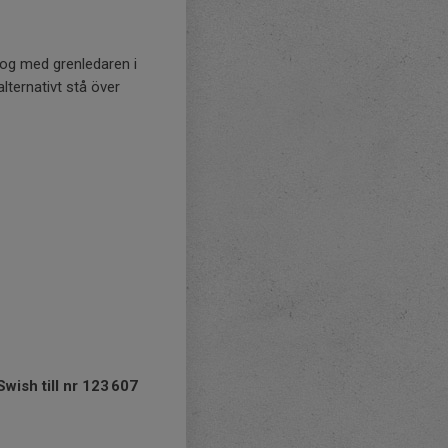
log med grenledaren i
alternativt stå över
Swish till nr 123 607