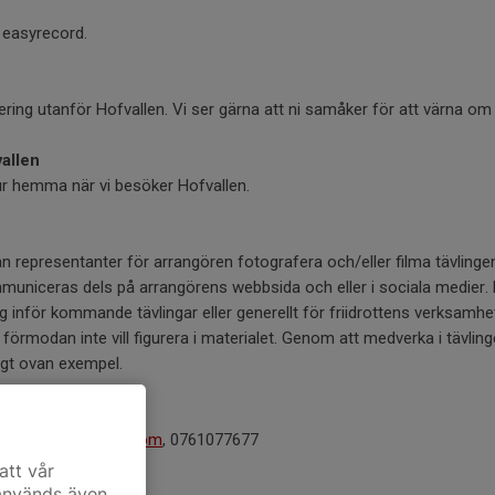
u easyrecord.
ering utanför Hofvallen. Vi ser gärna att ni samåker för att värna om 
vallen
ur hemma när vi besöker Hofvallen.
n representanter för arrangören fotografera och/eller filma tävlinge
uniceras dels på arrangörens webbsida och eller i sociala medier. 
 inför kommande tävlingar eller generellt för friidrottens verksamhe
förmodan inte vill figurera i materialet. Genom att medverka i tävlin
ligt ovan exempel.
aherkules@hotmail.com
, 0761077677
att vår
 används även