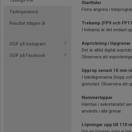
Tävlings-PM
Starttider
Finns angivna i tidsprog
Tävlingsrekord
Trekamp (FP9 och FP11
Resultat tidigare år
I trekamp är det endast up
Avprickning i löpgrenar
ÖGIF på Instagram
Det är alltid digital avpri
ÖGIF på Facebook
Observera att avprickning
Upprop senast 10 min in
I teknikgrenarna (hopp oc
grenstart. Observera att 
Nummerlappar
Hämtas i sekretariatet s
används i alla grenar.
Löpningar upp till 110 
Om en löpgren som ej har t