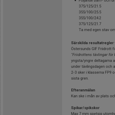
Följande barn- och un
375/125/21.5
355/100/25.5
355/100/24.2
375/125/21.7
Ta med egen stav om
Särskilda resultatregle
Östersunds GIF Friidrott f
"Friidrottens tävlingar för
yngsta/yngre deltagarna a
under tävlingsdagen och att 
2-3 sker i klasserna FP9 o
sista gren.
Efteranmälan
Kan ske i mån av plats och 
Spikar/spikskor
Max 7 mm spetsig utomhuss