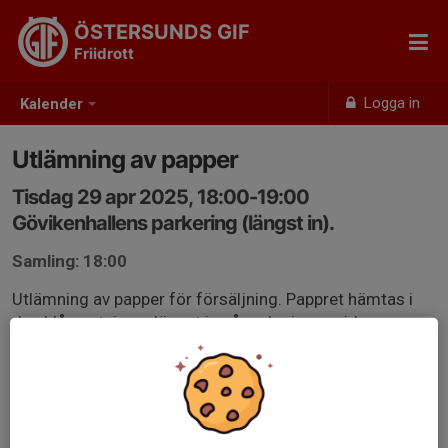
ÖSTERSUNDS GIF
Friidrott
Logga in
Kalender
Utlämning av papper
Tisdag 29 apr 2025, 18:00-19:00
Gövikenhallens parkering (längst in).
Samling: 18:00
Utlämning av papper för försäljning. Pappret hämtas i
den blå containern längst in på parkeringen vid
Gövikenhallen. Ingen betalning på plats, pappret
faktureras i efterhand.