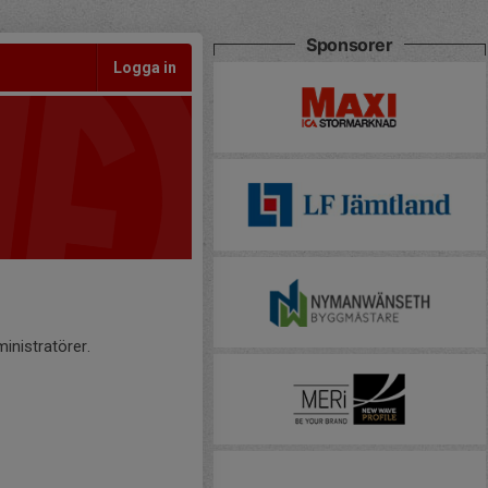
Sponsorer
Logga in
inistratörer.