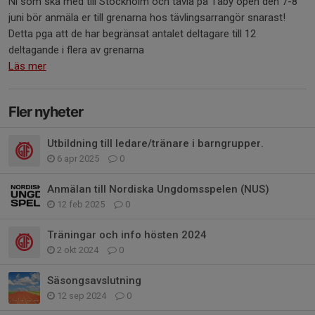
Ni som ska med till Stockholm och tävla på Täby open den 7-8
juni bör anmäla er till grenarna hos tävlingsarrangör snarast!
Detta pga att de har begränsat antalet deltagare till 12
deltagande i flera av grenarna
Läs mer
Fler nyheter
Utbildning till ledare/tränare i barngrupper.
6 apr 2025
0
Anmälan till Nordiska Ungdomsspelen (NUS)
12 feb 2025
0
Träningar och info hösten 2024
2 okt 2024
0
Säsongsavslutning
12 sep 2024
0