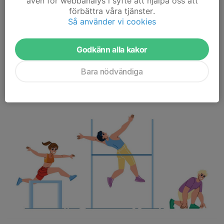
även för webbanalys i syfte att hjälpa oss att
förbättra våra tjänster.
/Tränarna
Så använder vi cookies
Läs mer
Godkänn alla kakor
Vill du vara ledare o tjäna lite extra
Bara nödvändiga
pengar?
17 sep 2025
0 kommentarer