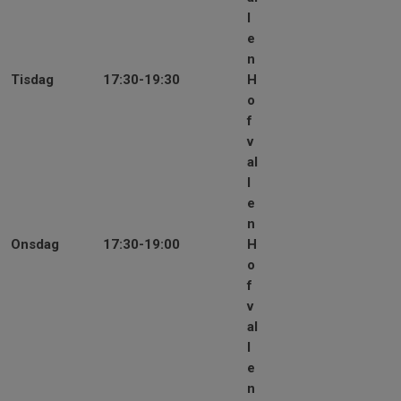
l
e
n
Tisdag
17:30-19:30
H
o
f
v
al
l
e
n
Onsdag
17:30-19:00
H
o
f
v
al
l
e
n