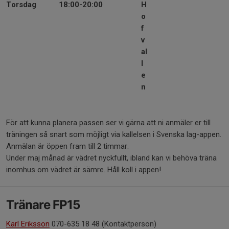
Torsdag
18:00-20:00
H
o
f
v
al
l
e
n
För att kunna planera passen ser vi gärna att ni anmäler er till
träningen så snart som möjligt via kallelsen i Svenska lag-appen.
Anmälan är öppen fram till 2 timmar.
Under maj månad är vädret nyckfullt, ibland kan vi behöva träna
inomhus om vädret är sämre. Håll koll i appen!
Tränare FP15
Karl Eriksson
070-635 18 48 (Kontaktperson)