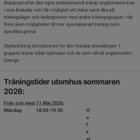
Anpassat efter den egna ambitionsnivå tränar ungdomarna kvar
i sina årskullar och får möjlighet att träna samt åka på
träningsläger och tävlingsresor med andra träningsgrupper. Här
finns även möjligheten till mer specialiserad träning inom
specifika grenar.
Styrketräning introduceras för den fysiska utvecklingen. I
gruppen tränar både nybörjare och de som vill nå ungdomselit i
Sverige.
Träningstider utomhus sommaren
2026:
Från och med 11 Maj 2026:
Måndag
18:00-19:30
H
o
f
v
al