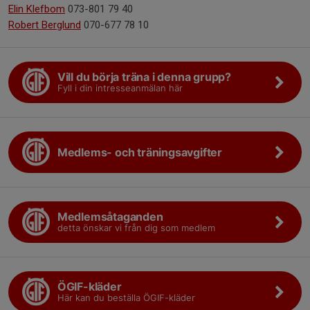
Elin Klefbom
073-801 79 40
Robert Berglund
070-677 78 10
Vill du börja träna i denna grupp?
Fyll i din intresseanmälan här
Medlems- och träningsavgifter
Medlemsåtaganden
detta önskar vi från dig som medlem
ÖGIF-kläder
Här kan du beställa ÖGIF-kläder