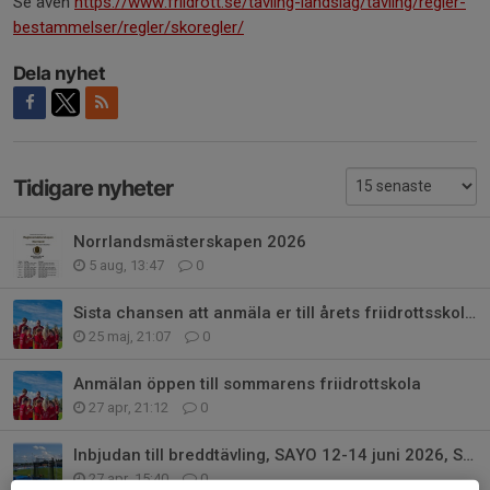
Se även
https://www.friidrott.se/tavling-landslag/tavling/regler-
bestammelser/regler/skoregler/
Dela nyhet
Tidigare nyheter
Norrlandsmästerskapen 2026
5 aug, 13:47
0
Sista chansen att anmäla er till årets friidrottsskola!
25 maj, 21:07
0
Anmälan öppen till sommarens friidrottskola
27 apr, 21:12
0
Inbjudan till breddtävling, SAYO 12-14 juni 2026, Sollentuna
27 apr, 15:40
0