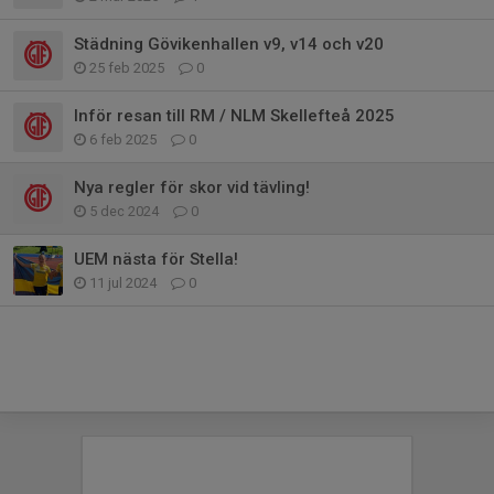
Städning Gövikenhallen v9, v14 och v20
25 feb 2025
0
Inför resan till RM / NLM Skellefteå 2025
6 feb 2025
0
Nya regler för skor vid tävling!
5 dec 2024
0
UEM nästa för Stella!
11 jul 2024
0