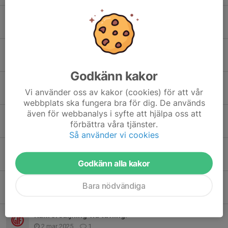
Gövikenhallen en uppdatering
18 dec 2025
0
Information från ÖGIF dagen okt 2025
9 nov 2025
0
Godkänn kakor
Klubbrekorden uppdaterade
Vi använder oss av kakor (cookies) för att vår
27 sep 2025
0
webbplats ska fungera bra för dig. De används
även för webbanalys i syfte att hjälpa oss att
Ny träningsgrupp för barn födda 2018
förbättra våra tjänster.
10 sep 2025
0
Så använder vi cookies
Tävlingskläder finns att köpa!
4 jul 2025
0
Godkänn alla kakor
Veteran-SM 2026 till Östersund!
Bara nödvändiga
5 maj 2025
1
Kakförsäljning vid tävling.
2 mar 2025
1