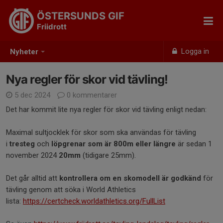
ÖSTERSUNDS GIF
Friidrott
Logga in
Nyheter
Nya regler för skor vid tävling!
5 dec 2024
0 kommentarer
Det har kommit lite nya regler för skor vid tävling enligt nedan:
Maximal sultjocklek för skor som ska användas för tävling
i
tresteg
och
löpgrenar som är 800m eller längre
är sedan 1
november 2024
20mm
(tidigare 25mm).
Det går alltid att
kontrollera om en skomodell är godkänd
för
tävling genom att söka i World Athletics
lista:
https://certcheck.worldathletics.org/FullList