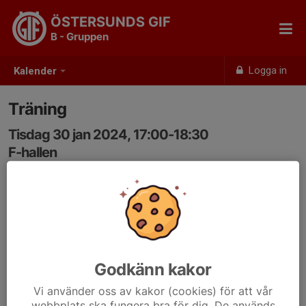
ÖSTERSUNDS GIF
B - Gruppen
Logga in
Kalender
Träning
Tisdag 30 jan 2024, 17:00-18:30
F-hallen
Samling: 17:00
Godkänn kakor
Vi använder oss av kakor (cookies) för att vår
webbplats ska fungera bra för dig. De används