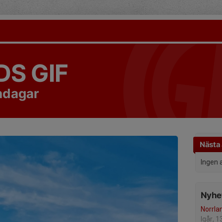
S GIF
ndagar
Nästa 
Ingen 
Nyhet
Norrl
Igår, 1