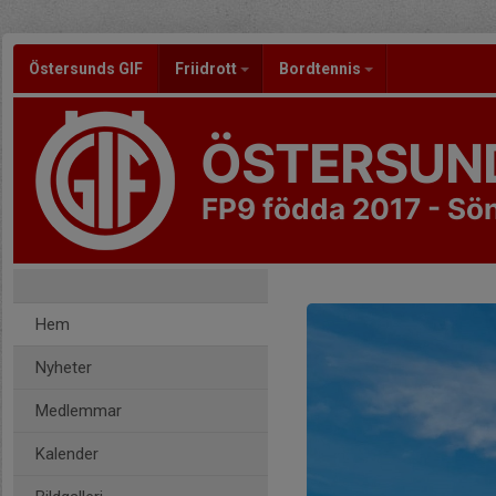
Östersunds GIF
Friidrott
Bordtennis
ÖSTERSUND
FP9 födda 2017 - Sö
Hem
Nyheter
Medlemmar
Kalender