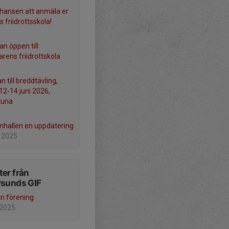
chansen att anmäla er
ts friidrottsskola!
n öppen till
ens friidrottskola
n till breddtävling,
2-14 juni 2026,
tuna
nhallen en uppdatering
 2025
er från
rsunds GIF
in förening
 2025