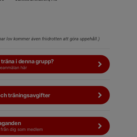
ar lov kommer även friidrotten att göra uppehåll.)
a träna i denna grupp?
esseanmälan här
ch träningsavgifter
aganden
i från dig som medlem