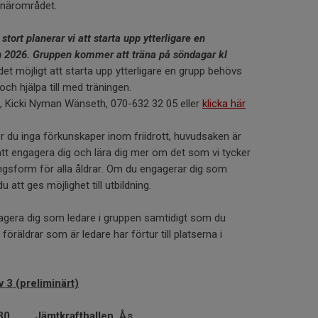
 i närområdet.
r stort planerar vi att starta upp ytterligare en
n 2026. Gruppen kommer att träna på söndagar kl
det möjligt att starta upp ytterligare en grupp behövs
ch hjälpa till med träningen.
, Kicki Nyman Wänseth, 070-632 32 05 eller
klicka här
r du inga förkunskaper inom friidrott, huvudsaken är
 att engagera dig och lära dig mer om det som vi tycker
ingsform för alla åldrar. Om du engagerar dig som
att ges möjlighet till utbildning.
agera dig som ledare i gruppen samtidigt som du
l föräldrar som är ledare har förtur till platserna i
v 3 (preliminärt)
30
Jämtkrafthallen, Ås