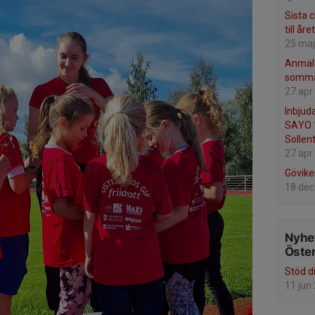
Sista 
till åre
25 maj
Anmäla
sommar
27 apr
Inbjuda
SAYO 1
Sollen
27 apr
Gövike
18 dec
Nyhet
Öste
Stöd d
11 jun