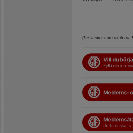
(De veckor som skolorna h
Vill du börj
Fyll i din intr
Medlems- o
Medlemsåt
detta önskar v