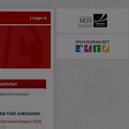
Logga in
aktivitet
aktivitet inbokad
er från sektionen
andsmästerskapen 2026
3:47