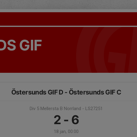
S GIF
Östersunds GIF D - Östersunds GIF C
Div 5 Mellersta B Norrland - LS27251
2 - 6
18 jan, 00:00