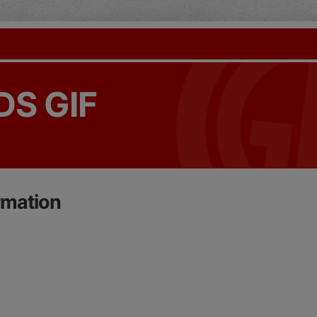
S GIF
rmation