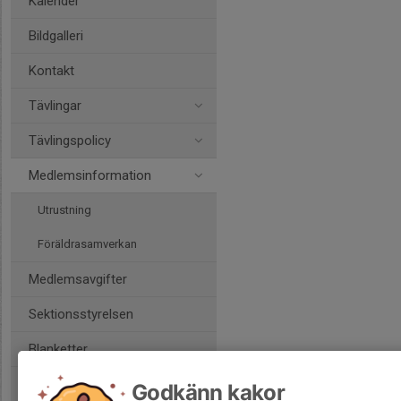
Kalender
Bildgalleri
Kontakt
Tävlingar
Tävlingspolicy
Medlemsinformation
Utrustning
Föräldrasamverkan
Medlemsavgifter
Sektionsstyrelsen
Blanketter
Godkänn kakor