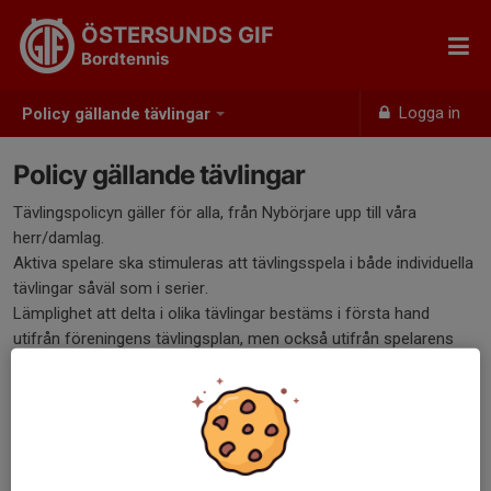
ÖSTERSUNDS GIF
Bordtennis
Logga in
Policy gällande tävlingar
Policy gällande tävlingar
Tävlingspolicyn gäller för alla, från Nybörjare upp till våra
herr/damlag.
Aktiva spelare ska stimuleras att tävlingsspela i både individuella
tävlingar såväl som i serier.
Lämplighet att delta i olika tävlingar bestäms i första hand
utifrån föreningens tävlingsplan, men också utifrån spelarens
träningsambition och tidigare tävlingsprestationer. Detta
bestäms till exempel vid samtal mellan tränare och spelare för
att åstadkomma en utveckling anpassad efter individens mål
och förutsättningar.