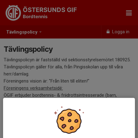
ÖSTERSUNDS GIF
Bordtennis
Logga in
Tävlingspolicy
Tävlingspolicy
Tävlingspolicyn är fastställd vid sektionsstyrelsemötet 180925.
Tävlingspolicyn gäller för alla, från Pingisskolan upp till våra
herr/damlag.
Föreningens vision är: "Från liten till eliten!"
Föreningens verksamhetsidé:
ÖGIF erbjuder bordtennis- & friidrottsintresserade (barn,
ungdomar & vuxna) att träna och tävla i stimulerande och trygg
miljö.
Våra aktiva ska ges möjlighet att utvecklas fysiskt, mentalt och
socialt utifrån sin egen ambition att nå sina personliga mål.