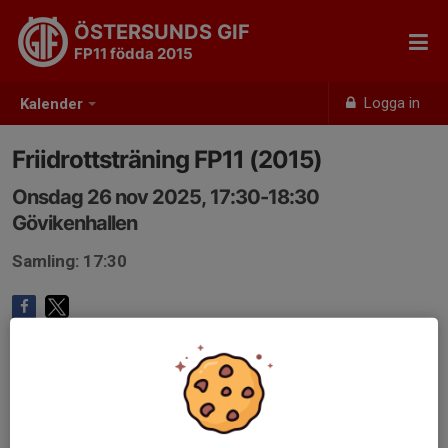
ÖSTERSUNDS GIF
FP11 födda 2015
Logga in
Kalender
Friidrottsträning FP11 (2015)
Onsdag 26 nov 2025, 17:30-18:30
Gövikenhallen
Samling: 17:30