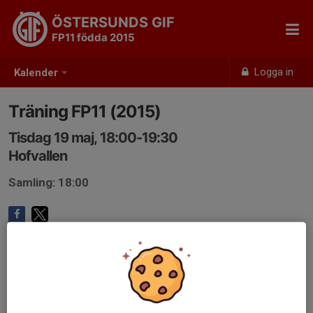
ÖSTERSUNDS GIF
FP11 födda 2015
Logga in
Kalender
Träning FP11 (2015)
Tisdag 19 maj, 18:00-19:30
Hofvallen
Samling: 18:00