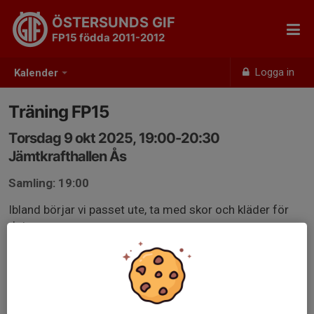
ÖSTERSUNDS GIF
FP15 födda 2011-2012
Logga in
Kalender
Träning FP15
Torsdag 9 okt 2025, 19:00-20:30
Jämtkrafthallen Ås
Samling: 19:00
Ibland börjar vi passet ute, ta med skor och kläder för
det.