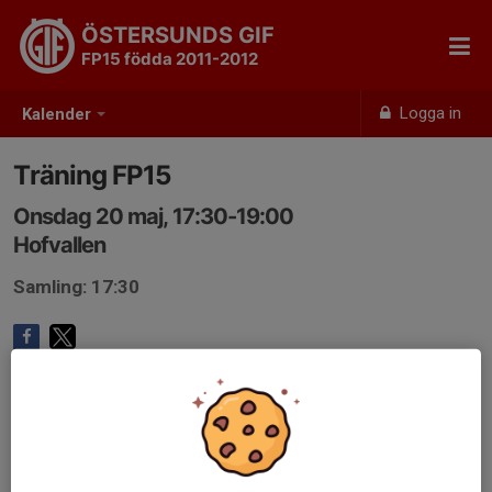
ÖSTERSUNDS GIF
FP15 födda 2011-2012
Logga in
Kalender
Träning FP15
Onsdag 20 maj, 17:30-19:00
Hofvallen
Samling: 17:30