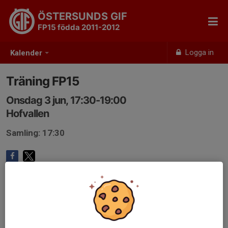
ÖSTERSUNDS GIF
FP15 födda 2011-2012
Logga in
Kalender
Träning FP15
Onsdag 3 jun, 17:30-19:00
Hofvallen
Samling: 17:30