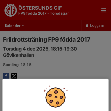
ÖSTERSUNDS GIF
FP9 födda 2017 - Torsdagar
Logga in
Kalender
Friidrottsträning FP9 födda 2017
Torsdag 4 dec 2025, 18:15-19:30
Gövikenhallen
Samling: 18:15