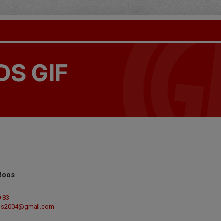
S GIF
Roos
0 83
oos2004@gmail.com