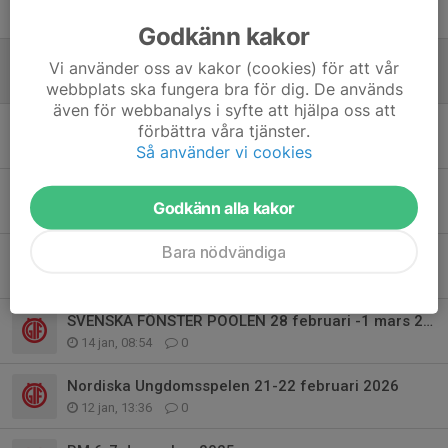
7 apr, 09:08
0
Godkänn kakor
Tillsammans bygger vi framtidens bordtennis -
Vi använder oss av kakor (cookies) för att vår
26 feb, 16:03
0
webbplats ska fungera bra för dig. De används
även för webbanalys i syfte att hjälpa oss att
VETERAN SM 2026
förbättra våra tjänster.
26 jan, 13:32
0
Så använder vi cookies
Nytt år och nya möjligheter för utbildningar!
Godkänn alla kakor
16 jan, 09:30
0
Bara nödvändiga
SKELLEFTELOPPEN 21-22- februari
16 jan, 07:27
0
SVENSKA FÖNSTER POOLEN 28 februari -1 mars 2026
14 jan, 08:54
0
Nordiska Ungdomsspelen 21-22 februari 2026
12 jan, 13:36
0