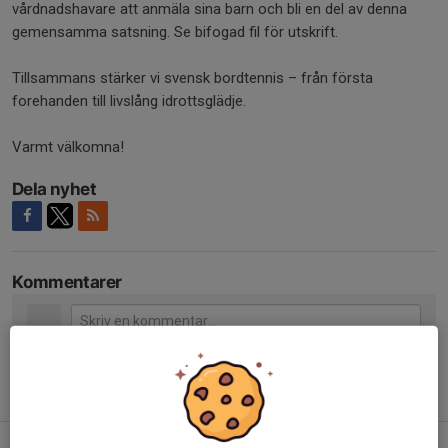
vårdnadshavare att anmäla sina barn och bli en del av denna
gemensamma satsning. Se bifogad fil för utskrift.
Tillsammans stärker vi svensk bordtennis – från första
forehanden till livslång idrottsglädje.
Varmt välkomna!
Dela nyhet
Kommentarer
Tidigare nyheter
ÅS MASTERS 9 - 10 maj 2026