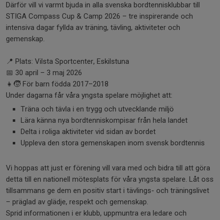
Därför vill vi varmt bjuda in alla svenska bordtennisklubbar till
STIGA Compass Cup & Camp 2026 – tre inspirerande och
intensiva dagar fyllda av träning, tävling, aktiviteter och
gemenskap.
📍 Plats: Vilsta Sportcenter, Eskilstuna
📅 30 april – 3 maj 2026
👧🧒 För barn födda 2017–2018
Under dagarna får våra yngsta spelare möjlighet att:
Träna och tävla i en trygg och utvecklande miljö
Lära känna nya bordtenniskompisar från hela landet
Delta i roliga aktiviteter vid sidan av bordet
Uppleva den stora gemenskapen inom svensk bordtennis
Vi hoppas att just er förening vill vara med och bidra till att göra
detta till en nationell mötesplats för våra yngsta spelare. Låt oss
tillsammans ge dem en positiv start i tävlings- och träningslivet
– präglad av glädje, respekt och gemenskap.
Sprid informationen i er klubb, uppmuntra era ledare och