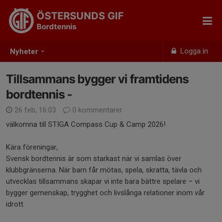
ÖSTERSUNDS GIF
Bordtennis
Logga in
Nyheter
Tillsammans bygger vi framtidens
bordtennis -
26 feb, 16:03
0 kommentarer
välkomna till STIGA Compass Cup & Camp 2026!
Kära föreningar,
Svensk bordtennis är som starkast när vi samlas över
klubbgränserna. När barn får mötas, spela, skratta, tävla och
utvecklas tillsammans skapar vi inte bara bättre spelare – vi
bygger gemenskap, trygghet och livslånga relationer inom vår
idrott.