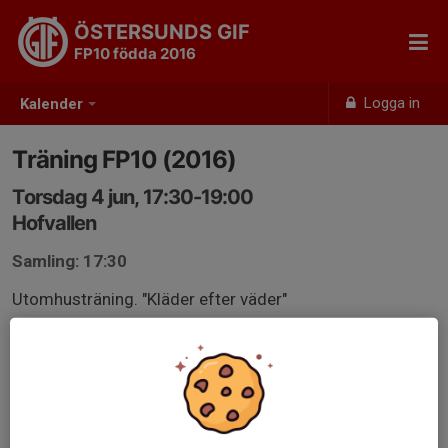
ÖSTERSUNDS GIF
FP10 födda 2016
Logga in
Kalender
Träning FP10 (2016)
Torsdag 4 jun, 17:30-19:00
Hofvallen
Samling: 17:30
Utomhusträning. "Kläder efter väder"