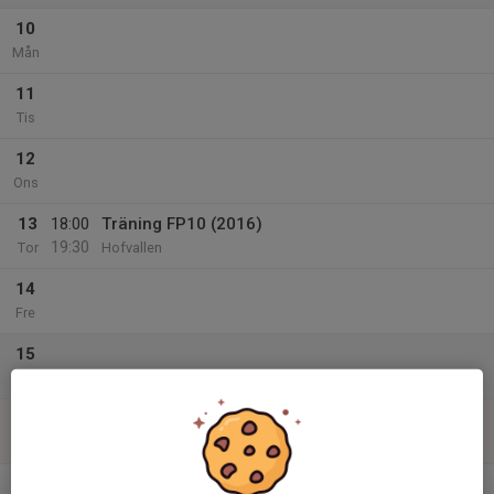
10
Mån
11
Tis
12
Ons
13
18:00
Träning FP10 (2016)
19:30
Tor
Hofvallen
14
Fre
15
Lör
16
Sön
v.34