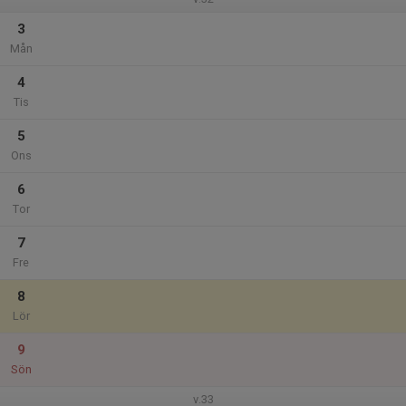
3
Mån
4
Tis
5
Ons
6
Tor
7
Fre
8
Lör
9
Sön
v.33