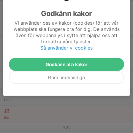
17
Godkänn kakor
Mån
Vi använder oss av kakor (cookies) för att vår
18
webbplats ska fungera bra för dig. De används
Tis
även för webbanalys i syfte att hjälpa oss att
19
förbättra våra tjänster.
Så använder vi cookies
Ons
20
18:00
Träning FP10 (2016)
Godkänn alla kakor
19:30
Tor
Hofvallen
21
Bara nödvändiga
Fre
22
Lör
23
Sön
v.35