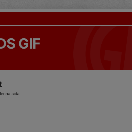
S GIF
t
 denna sida.