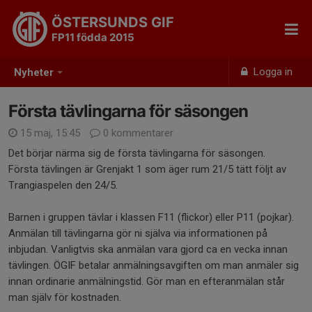
ÖSTERSUNDS GIF
FP11 födda 2015
Logga in
Nyheter
Första tävlingarna för säsongen
15 maj, 15:45
0 kommentarer
Det börjar närma sig de första tävlingarna för säsongen.
Första tävlingen är Grenjakt 1 som äger rum 21/5 tätt följt av
Trangiaspelen den 24/5.
Barnen i gruppen tävlar i klassen F11 (flickor) eller P11 (pojkar).
Anmälan till tävlingarna gör ni själva via informationen på
inbjudan. Vanligtvis ska anmälan vara gjord ca en vecka innan
tävlingen. ÖGIF betalar anmälningsavgiften om man anmäler sig
innan ordinarie anmälningstid. Gör man en efteranmälan står
man själv för kostnaden.