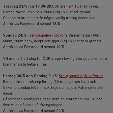
Torsdag 21/5 (ca 17.30-20.00
):
Grenjakt 1
på Hofvallen.
Barnen tävlar i höjd och 200m (välj en eller två grenar).
Observera att det inte är någon vanlig träning denna dag!
Anmäl via Easyrecord senast 18/5
Söndag 24/5
:
Trangiaspelen i Krokom
. Barnen tävlar i 60m,
600m, 200m häck, längd och spjut (välj en eller flera grenar).
Anmälan via Easyrecord senast 19/5
Vill även slå ett slag för ÖGIF:s egen tävling Storsjöspelen som
kommer sista helgen i maj.
Lördag 30/5 och Söndag 31/5:
Storsjöspelen på Hofvallen
.
Barnen tävlar i trekamp lördag (60m, längd och kula) och
trekamp söndag (60 m häck, höjd och spjut). Välj en eller två
dagar.
På lördagen arrangeras dessutom en stafett 5x60m. Till den
fixar vi lag på plats på tävlingsdagen.
Anmälan via Easyrecord senast 24/5