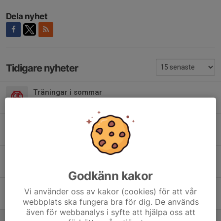
Dela nyhet
Tidigare nyheter
Träningar i sommar
8 jun, 16:39
0
Inför Storsjöspelen
29 maj, 16:25
0
Dags för anmälan till Storsjöspelen
23 maj, 09:51
0
Godkänn kakor
Sundsvallsspelen 2026, 6-7/6
Vi använder oss av kakor (cookies) för att vår
18 maj, 08:19
0
webbplats ska fungera bra för dig. De används
även för webbanalys i syfte att hjälpa oss att
Första tävlingarna för säsongen