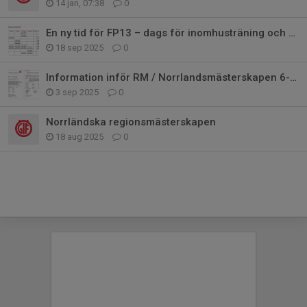
14 jan, 07:38
0
En ny tid för FP13 – dags för inomhusträning och nya lagkamrater
18 sep 2025
0
Information inför RM / Norrlandsmästerskapen 6-7 september 2025
3 sep 2025
0
Norrländska regionsmästerskapen
18 aug 2025
0