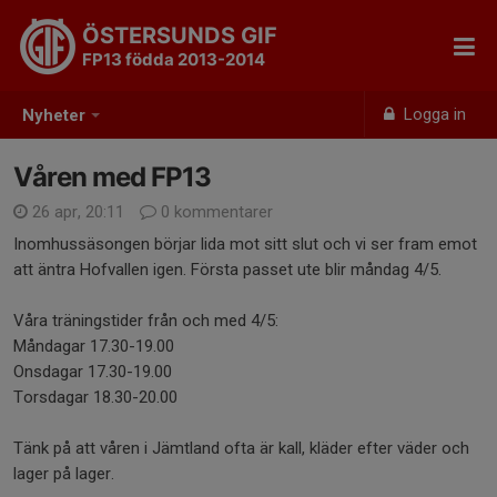
ÖSTERSUNDS GIF
FP13 födda 2013-2014
Logga in
Nyheter
Våren med FP13
26 apr, 20:11
0 kommentarer
Inomhussäsongen börjar lida mot sitt slut och vi ser fram emot
att äntra Hofvallen igen. Första passet ute blir måndag 4/5.
Våra träningstider från och med 4/5:
Måndagar 17.30-19.00
Onsdagar 17.30-19.00
Torsdagar 18.30-20.00
Tänk på att våren i Jämtland ofta är kall, kläder efter väder och
lager på lager.