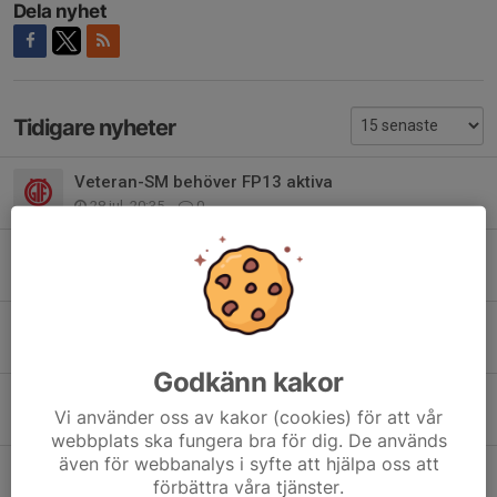
Dela nyhet
Tidigare nyheter
Veteran-SM behöver FP13 aktiva
28 jul, 20:35
0
Träningstävling sprint söndag 26/7
22 jul, 20:28
0
FP13 - Enkätsammanställning och information inför hösten
21 jul, 23:01
0
Godkänn kakor
Sommarhälsningar från FP13
Vi använder oss av kakor (cookies) för att vår
23 jun, 11:42
0
webbplats ska fungera bra för dig. De används
även för webbanalys i syfte att hjälpa oss att
FP13 Teoriträffar och vårens tävlingar
förbättra våra tjänster.
11 maj, 17:30
0