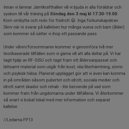
Innan vi lämnar Jämtkrafthallen vill vi bjuda in alla föräldrar och
syskon till vår träning på
Söndag den 3 maj kl 17.30-19.00
.
Kom ombytta och redo för friidrott 😃. Inga förkunskapskrav.
Skriv när ni svarar på kallelsen hur många vuxna och barn (ålder)
som kommer så sätter vi ihop ett passande pass.
Under våren/försommaren kommer vi genomföra två mer
teoribaserade tillfällen som vi gärna vill att alla deltar på. Vi har
tagit hjälp av RF-SISU och tagit fram ett åldersanpassat och
lättsamt material som utgår från kost, vila/återhämtning, sömn
och psykisk hälsa. Planerat upplägget gör att vi även kan komma
in på områden såsom pubertet och idrott, sociala medier och
idrott samt skador och rehab - lite beroende på vad som
kommer fram från ungdomarna under tillfällena. Vi återkommer
så snart vi bokat lokal med mer information och separat
kallelse.
//Ledarna FP13