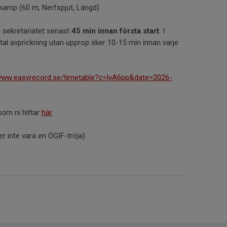
kamp (60 m, Nerfspjut, Längd)
sekretariatet senast
45 min innan första start
. I
tal avprickning utan upprop sker 10-15 min innan varje
www.easyrecord.se/timetable?c=lyA6pp&date=2026-
om ni hittar
här
ver inte vara en ÖGIF-tröja)