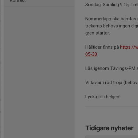
Kontakt
Söndag: Samling 9:15, Tre
Nummerlapp ska hämtas i 
trekamp behövs ingen digi
gren startar.
Hålltider finns på
https://
05-30
Läs igenom Tävlings-PM s
Vi tävlar i röd tröja (behö
Lycka till i helgen!
Tidigare nyheter