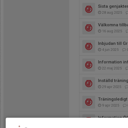
Sista genjakte
28 aug 2025
Välkomna till
16 aug 2025
Inbjudan till G
4 jun 2025
Information in
22 maj 2025
Inställd träni
29 apr 2025
Träningsledigt
9 apr 2025
Information ÖG
12 mar 2025