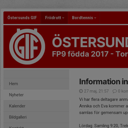
Östersunds GIF
Friidrott
Bordtennis
ÖSTERSUND
FP9 födda 2017 - To
Information i
Hem
27 maj, 21:57
0 ko
Nyheter
Vi har flera deltagare anmä
Kalender
Annika och Eva kommer at
samlas för gemensam uppvä
Bildgalleri
Lördag. Samling 9:20, Tre