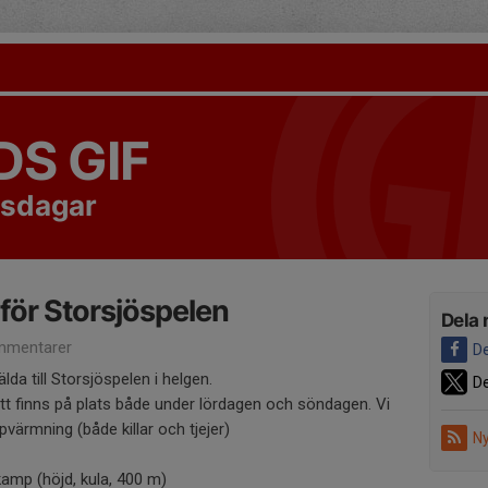
S GIF
rsdagar
nför Storsjöspelen
Dela 
mmentarer
De
lda till Storsjöspelen i helgen.
De
t finns på plats både under lördagen och söndagen. Vi
rmning (både killar och tjejer)
Ny
kamp (höjd, kula, 400 m)