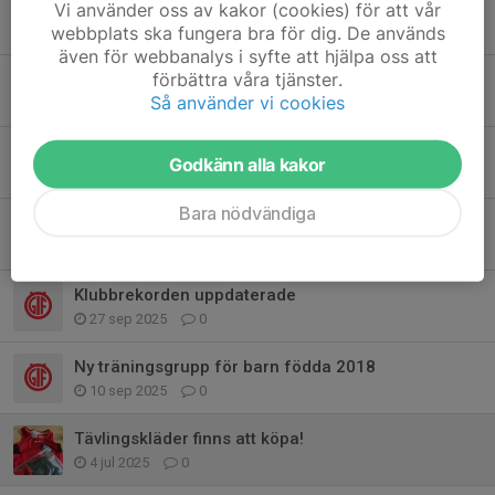
Anmälan öppen till sommarens friidrottskola
Vi använder oss av kakor (cookies) för att vår
webbplats ska fungera bra för dig. De används
27 apr, 21:12
0
även för webbanalys i syfte att hjälpa oss att
förbättra våra tjänster.
Inbjudan till breddtävling, SAYO 12-14 juni 2026, Sollentuna
Så använder vi cookies
27 apr, 15:40
0
Gövikenhallen en uppdatering
Godkänn alla kakor
18 dec 2025
0
Bara nödvändiga
Information från ÖGIF dagen okt 2025
9 nov 2025
0
Klubbrekorden uppdaterade
27 sep 2025
0
Ny träningsgrupp för barn födda 2018
10 sep 2025
0
Tävlingskläder finns att köpa!
4 jul 2025
0