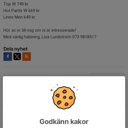
Top W 749 kr
Hot Pants W 669 kr
Linne Men 649 kr
Hör av er till mig om ni är intresserade!
Med vänlig hälsning, Lisa Lundström 073 9818517
Dela nyhet
Tidigare nyheter
Norrlandsmästerskapen 2026
5 aug, 13:47
0
Sista chansen att anmäla er till årets friidrottsskola!
25 maj, 21:07
0
Godkänn kakor