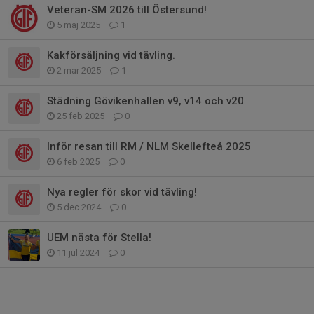
Veteran-SM 2026 till Östersund!
5 maj 2025
1
Kakförsäljning vid tävling.
2 mar 2025
1
Städning Gövikenhallen v9, v14 och v20
25 feb 2025
0
Inför resan till RM / NLM Skellefteå 2025
6 feb 2025
0
Nya regler för skor vid tävling!
5 dec 2024
0
UEM nästa för Stella!
11 jul 2024
0