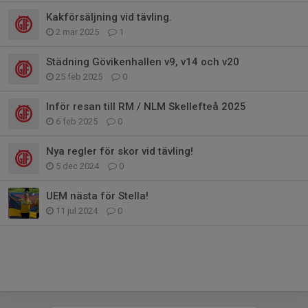
Kakförsäljning vid tävling.
2 mar 2025
1
Städning Gövikenhallen v9, v14 och v20
25 feb 2025
0
Inför resan till RM / NLM Skellefteå 2025
6 feb 2025
0
Nya regler för skor vid tävling!
5 dec 2024
0
UEM nästa för Stella!
11 jul 2024
0